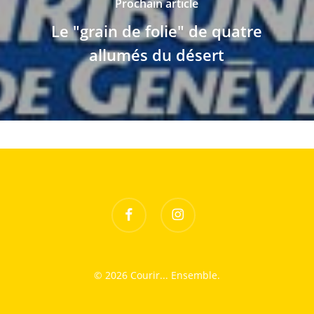
Prochain article
Le "grain de folie" de quatre
allumés du désert
facebook
instagram
© 2026 Courir... Ensemble.