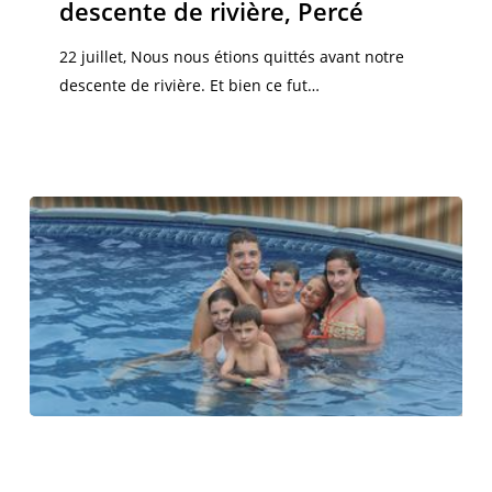
descente de rivière, Percé
descente
de
22 juillet, Nous nous étions quittés avant notre
rivière,
descente de rivière. Et bien ce fut…
Percé
Canada
2015,
Canada 2015
épisode