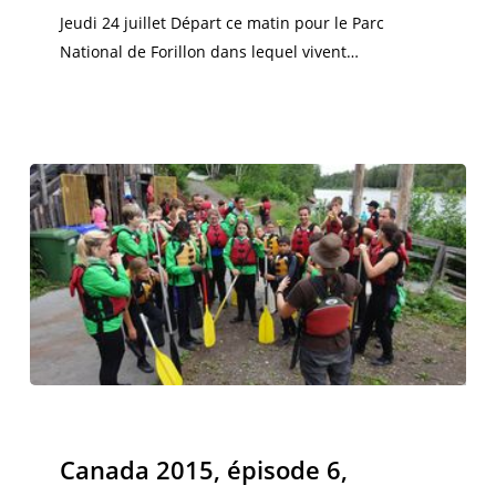
Jeudi 24 juillet Départ ce matin pour le Parc
National de Forillon dans lequel vivent…
Canada
2015,
Canada 2015
épisode
Canada 2015, épisode 6,
6,