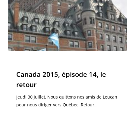
Canada
2015,
Canada 2015
épisode
Canada 2015, épisode 14, le
14,
retour
le
retour
Jeudi 30 juillet, Nous quittons nos amis de Leucan
pour nous diriger vers Québec. Retour…