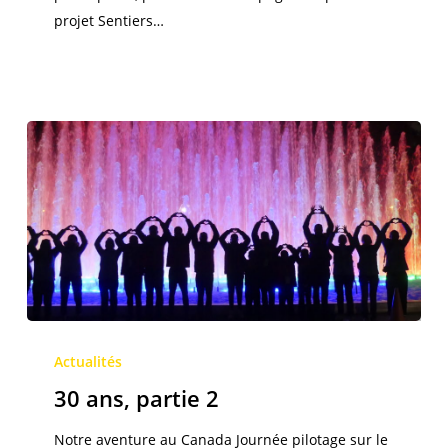
projet Sentiers…
30
ans,
Actualités
partie
30 ans, partie 2
2
Notre aventure au Canada Journée pilotage sur le