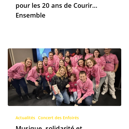
pour les 20 ans de Courir…
Didier
Ensemble
pour
les
20
ans
de
Courir…
Ensemble
Musique,
solidarité
Actualités
Concert des Enfoirés
et
Musique, solidarité et