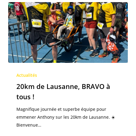
20km
de
Actualités
Joëlettes
Lausanne,
20km de Lausanne, BRAVO à
BRAVO
tous !
à
tous
Magnifique journée et superbe équipe pour
!
emmener Anthony sur les 20km de Lausanne. ☀️
Bienvenue…