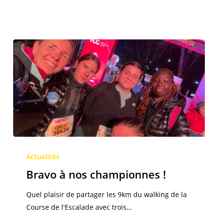
Bravo
à
Actualités
nos
Bravo à nos championnes !
championnes
!
Quel plaisir de partager les 9km du walking de la
Course de l'Escalade avec trois…