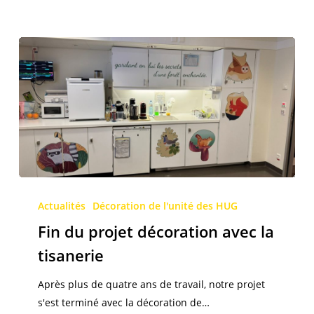
Fin
du
Actualités
Décoration de l'unité des HUG
projet
Fin du projet décoration avec la
décoration
tisanerie
avec
la
Après plus de quatre ans de travail, notre projet
tisanerie
s'est terminé avec la décoration de…