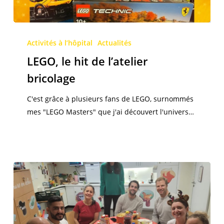
LEGO,
le
Activités à l’hôpital
Actualités
hit
LEGO, le hit de l’atelier
de
bricolage
l’atelier
bricolage
C'est grâce à plusieurs fans de LEGO, surnommés
mes "LEGO Masters" que j'ai découvert l'univers…