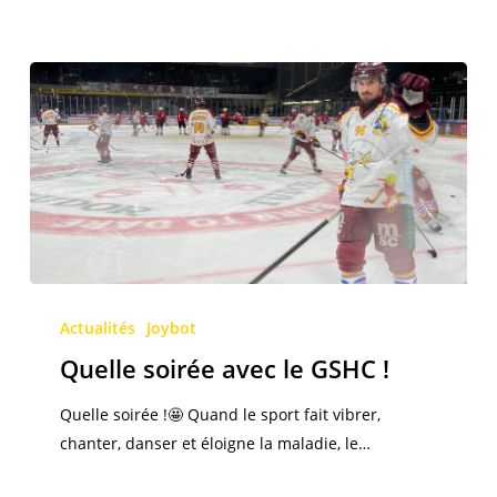
Quelle
soirée
Actualités
Joybot
avec
Quelle soirée avec le GSHC !
le
GSHC
Quelle soirée !🤩 Quand le sport fait vibrer,
!
chanter, danser et éloigne la maladie, le…