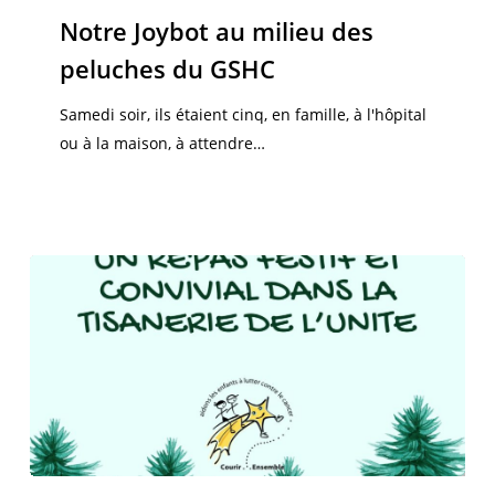
au
Notre Joybot au milieu des
milieu
peluches du GSHC
des
peluches
Samedi soir, ils étaient cinq, en famille, à l'hôpital
du
ou à la maison, à attendre…
GSHC
Repas