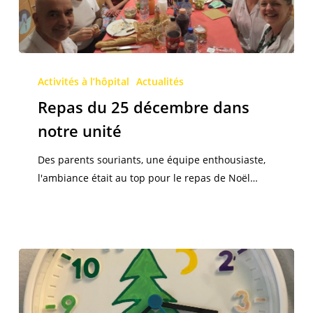
Repas
du
Activités à l’hôpital
Actualités
25
Repas du 25 décembre dans
décembre
notre unité
dans
notre
Des parents souriants, une équipe enthousiaste,
unité
l'ambiance était au top pour le repas de Noël…