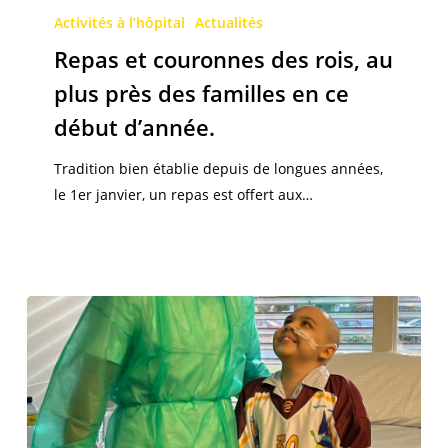
et
Activités à l’hôpital
Actualités
couronnes
Repas et couronnes des rois, au
des
plus près des familles en ce
rois,
début d’année.
au
plus
Tradition bien établie depuis de longues années,
près
le 1er janvier, un repas est offert aux…
des
familles
en
ce
début
d’année.