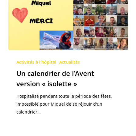
Un
calendrier
Activités à l’hôpital
Actualités
de
Un calendrier de l’Avent
l’Avent
version « isolette »
version
« isolette »
Hospitalisé pendant toute la période des fêtes,
impossible pour Miquel de se réjouir d'un
calendrier…