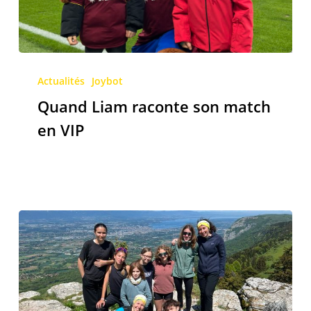
Quand
Liam
Actualités
Joybot
raconte
Quand Liam raconte son match
son
en VIP
match
en
VIP