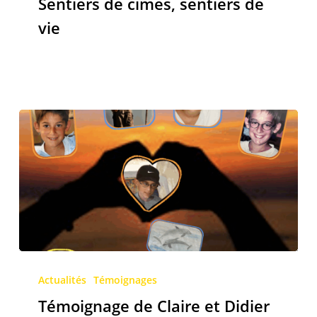
Sentiers de cimes, sentiers de
de
vie
vie
Témoignage
de
Actualités
Témoignages
Claire
Témoignage de Claire et Didier
et