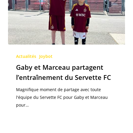
Gaby
et
Actualités
Joybot
Marceau
Gaby et Marceau partagent
partagent
l’entraînement du Servette FC
l’entraînement
du
Magnifique moment de partage avec toute
Servette
l'équipe du Servette FC pour Gaby et Marceau
FC
pour…