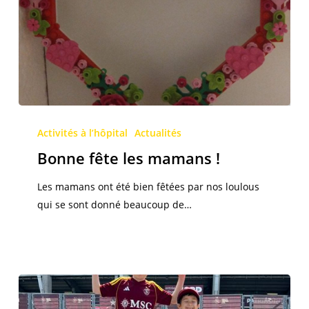
Bonne
fête
Activités à l’hôpital
Actualités
les
Bonne fête les mamans !
mamans
!
Les mamans ont été bien fêtées par nos loulous
qui se sont donné beaucoup de…