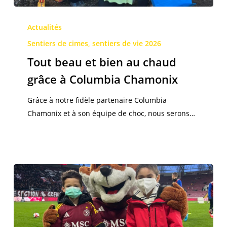
Tout
beau
Actualités
et
Sentiers de cimes, sentiers de vie 2026
bien
Tout beau et bien au chaud
au
grâce à Columbia Chamonix
chaud
grâce
Grâce à notre fidèle partenaire Columbia
à
Chamonix et à son équipe de choc, nous serons…
Columbia
Chamonix