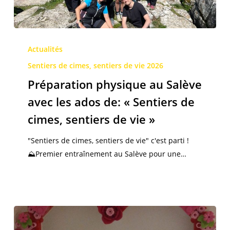
Préparation
physique
Actualités
au
Sentiers de cimes, sentiers de vie 2026
Salève
Préparation physique au Salève
avec
avec les ados de: « Sentiers de
les
ados
cimes, sentiers de vie »
de:
"Sentiers de cimes, sentiers de vie" c'est parti !
« Sentiers
⛰️Premier entraînement au Salève pour une…
de
cimes,
sentiers
de
vie »