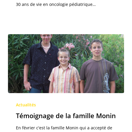
30 ans de vie en oncologie pédiatrique…
Témoignage
de
Actualités
la
Témoignage de la famille Monin
famille
Monin
En février c'est la famille Monin qui a accepté de