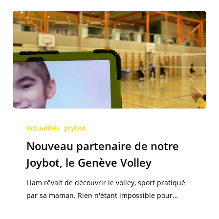
Nouveau
partenaire
Actualités
Joybot
de
Nouveau partenaire de notre
notre
Joybot, le Genève Volley
Joybot,
le
Liam rêvait de découvrir le volley, sport pratiqué
Genève
par sa maman. Rien n'étant impossible pour…
Volley