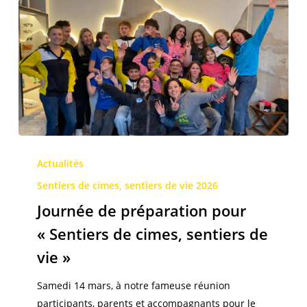
Journée
de
Actualités
préparation
Sentiers de cimes, sentiers de vie 2026
pour
Journée de préparation pour
« Sentiers
« Sentiers de cimes, sentiers de
de
cimes,
vie »
sentiers
Samedi 14 mars, à notre fameuse réunion
de
participants, parents et accompagnants pour le
vie »