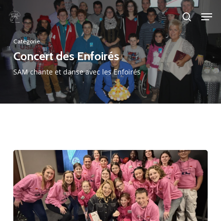
Skip
Men
to
search
main
Catégorie
content
Concert des Enfoirés
SAM chante et danse avec les Enfoirés