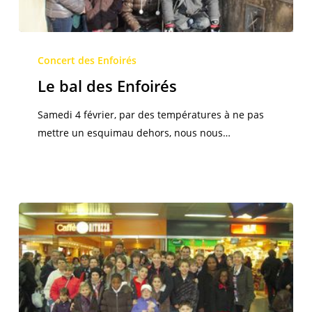
Le
bal
Concert des Enfoirés
des
Le bal des Enfoirés
Enfoirés
Samedi 4 février, par des températures à ne pas
mettre un esquimau dehors, nous nous…