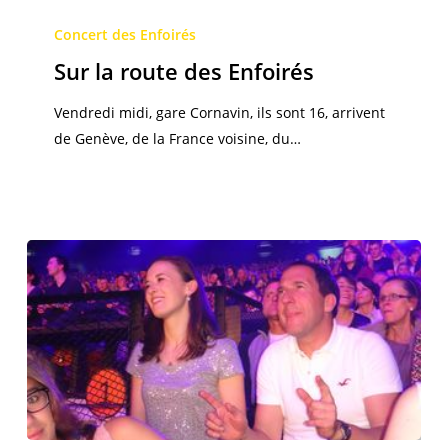
Sur
la
Concert des Enfoirés
route
Sur la route des Enfoirés
des
Enfoirés
Vendredi midi, gare Cornavin, ils sont 16, arrivent
de Genève, de la France voisine, du…