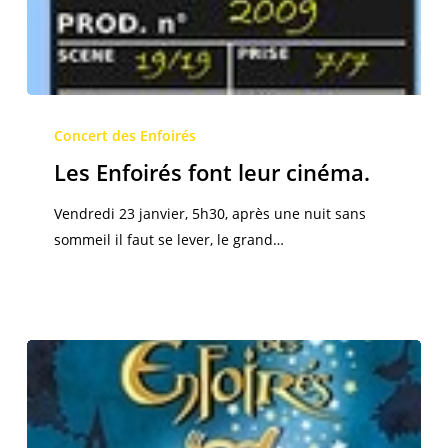
Les
Enfoirés
Concert des Enfoirés
font
Les Enfoirés font leur cinéma.
leur
cinéma.
Vendredi 23 janvier, 5h30, après une nuit sans
sommeil il faut se lever, le grand…