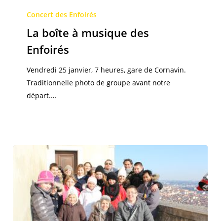
La
boîte
Concert des Enfoirés
à
La boîte à musique des
musique
Enfoirés
des
Enfoirés
Vendredi 25 janvier, 7 heures, gare de Cornavin.
Traditionnelle photo de groupe avant notre
départ.…