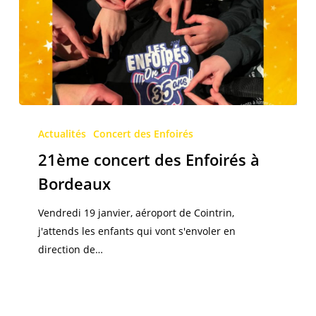
21ème
concert
Actualités
Concert des Enfoirés
des
21ème concert des Enfoirés à
Enfoirés
Bordeaux
à
Bordeaux
Vendredi 19 janvier, aéroport de Cointrin,
j'attends les enfants qui vont s'envoler en
direction de…