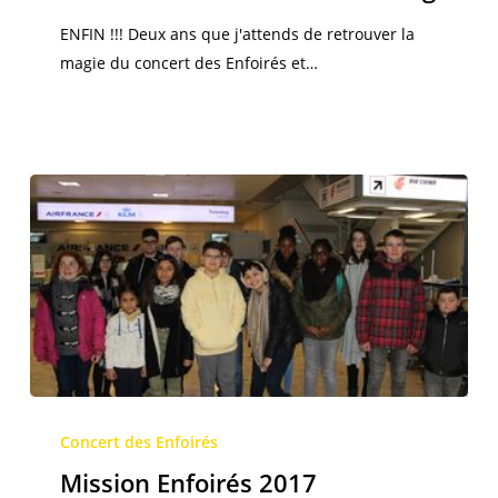
mette
ENFIN !!! Deux ans que j'attends de retrouver la
à
magie du concert des Enfoirés et…
chanter….
à
Strasbourg
Mission
Enfoirés
Concert des Enfoirés
2017
Mission Enfoirés 2017