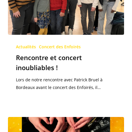
Rencontre
et
Actualités
Concert des Enfoirés
concert
Rencontre et concert
inoubliables
inoubliables !
!
Lors de notre rencontre avec Patrick Bruel à
Bordeaux avant le concert des Enfoirés, il…