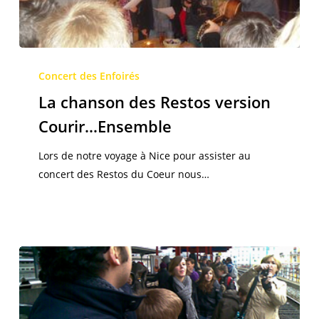
La
chanson
Concert des Enfoirés
des
La chanson des Restos version
Restos
Courir…Ensemble
version
Courir…
Lors de notre voyage à Nice pour assister au
Ensemble
concert des Restos du Coeur nous…