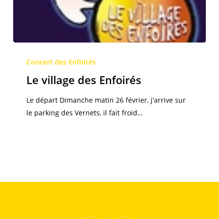
Le
village
Concert des Enfoirés
des
Le village des Enfoirés
Enfoirés
Le départ Dimanche matin 26 février, j'arrive sur
le parking des Vernets, il fait froid…