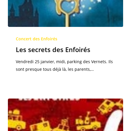
Les
secrets
Concert des Enfoirés
des
Les secrets des Enfoirés
Enfoirés
Vendredi 25 janvier, midi, parking des Vernets. Ils
sont presque tous déjà là, les parents,…