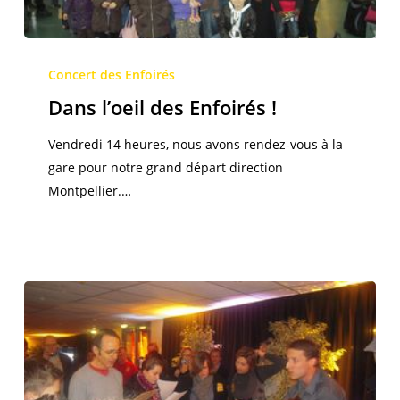
Dans
l’oeil
Concert des Enfoirés
des
Dans l’oeil des Enfoirés !
Enfoirés
!
Vendredi 14 heures, nous avons rendez-vous à la
gare pour notre grand départ direction
Montpellier.…