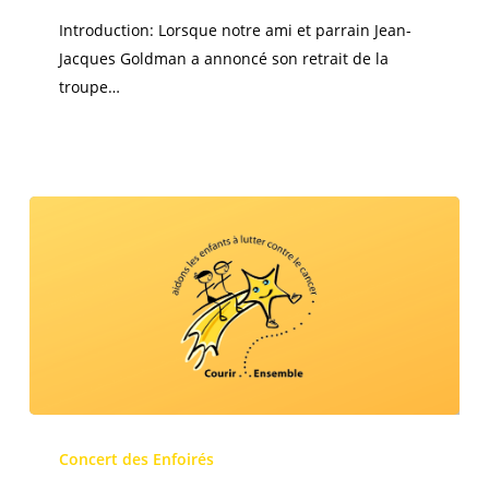
Introduction: Lorsque notre ami et parrain Jean-
Jacques Goldman a annoncé son retrait de la
troupe…
Soutenons
les
Concert des Enfoirés
Restos