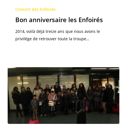
Bon
anniversaire
Concert des Enfoirés
les
Bon anniversaire les Enfoirés
Enfoirés
2014, voilà déjà treize ans que nous avons le
privilège de retrouver toute la troupe…