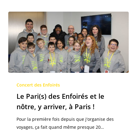
Le
Pari(s)
Concert des Enfoirés
des
Le Pari(s) des Enfoirés et le
Enfoirés
nôtre, y arriver, à Paris !
et
le
Pour la première fois depuis que j'organise des
nôtre,
voyages, ça fait quand même presque 20…
y