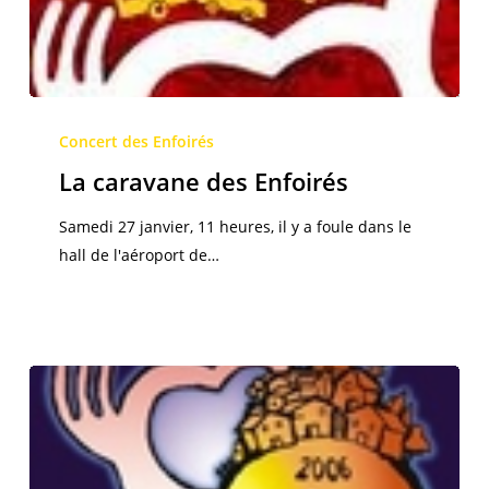
La
caravane
Concert des Enfoirés
des
La caravane des Enfoirés
Enfoirés
Samedi 27 janvier, 11 heures, il y a foule dans le
hall de l'aéroport de…