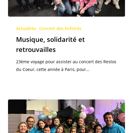
Musique,
solidarité
Actualités
Concert des Enfoirés
et
Musique, solidarité et
retrouvailles
retrouvailles
23ème voyage pour assister au concert des Restos
du Coeur, cette année à Paris, pour…