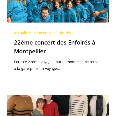
22ème
concert
Actualités
Concert des Enfoirés
des
22ème concert des Enfoirés à
Enfoirés
Montpellier
à
Montpellier
Pour ce 22ème voyage, tout le monde se retrouve
à la gare pour un voyage…