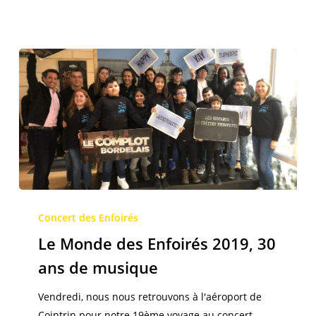
arriver,
à
Paris
!
Le
Monde
Concert des Enfoirés
des
Le Monde des Enfoirés 2019, 30
Enfoirés
ans de musique
2019,
30
Vendredi, nous nous retrouvons à l'aéroport de
ans
Cointrin pour notre 19ème voyage au concert