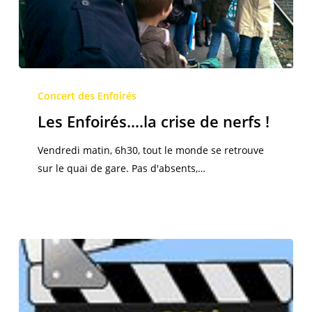
Les
Enfoirés….la
Concert des Enfoirés
crise
Les Enfoirés….la crise de nerfs !
de
nerfs
Vendredi matin, 6h30, tout le monde se retrouve
!
sur le quai de gare. Pas d'absents,…