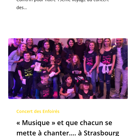
de
des…
musique
« Musique »
et
Concert des Enfoirés
que
« Musique » et que chacun se
chacun
mette à chanter…. à Strasbourg
se