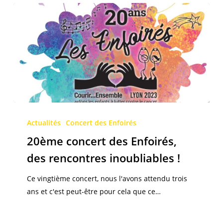
20ème
concert
Actualités
Concert des Enfoirés
des
20ème concert des Enfoirés,
Enfoirés,
des rencontres inoubliables !
des
rencontres
Ce vingtième concert, nous l'avons attendu trois
inoubliables
ans et c'est peut-être pour cela que ce…
!