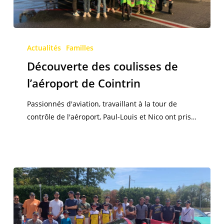
Découverte
des
Actualités
Familles
coulisses
Découverte des coulisses de
de
l’aéroport de Cointrin
l’aéroport
de
Passionnés d'aviation, travaillant à la tour de
Cointrin
contrôle de l'aéroport, Paul-Louis et Nico ont pris…