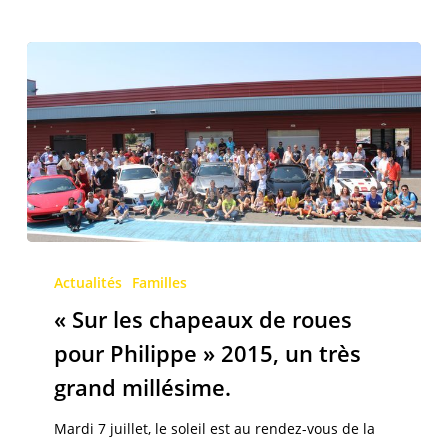
succès
!
« Sur
les
Actualités
Familles
chapeaux
« Sur les chapeaux de roues
de
pour Philippe » 2015, un très
roues
grand millésime.
pour
Philippe »
Mardi 7 juillet, le soleil est au rendez-vous de la
2015,