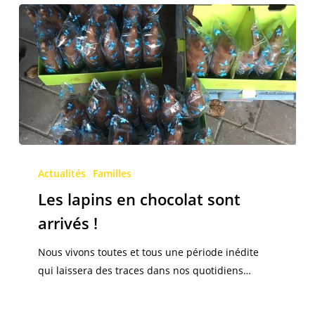
Les
lapins
Actualités
Familles
en
Les lapins en chocolat sont
chocolat
arrivés !
sont
arrivés
Nous vivons toutes et tous une période inédite
!
qui laissera des traces dans nos quotidiens…