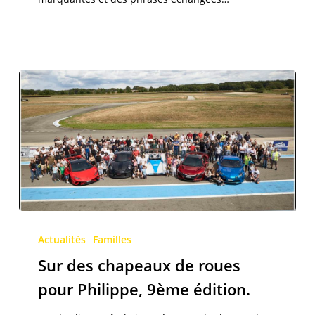
a
10
ans
!
Sur
des
Actualités
Familles
chapeaux
Sur des chapeaux de roues
de
pour Philippe, 9ème édition.
roues
pour