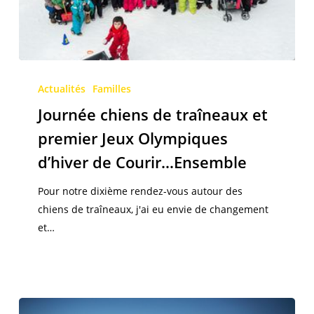
Journée
chiens
Actualités
Familles
de
Journée chiens de traîneaux et
traîneaux
premier Jeux Olympiques
et
d’hiver de Courir…Ensemble
premier
Jeux
Pour notre dixième rendez-vous autour des
Olympiques
chiens de traîneaux, j'ai eu envie de changement
d’hiver
et…
de
Courir…
Ensemble