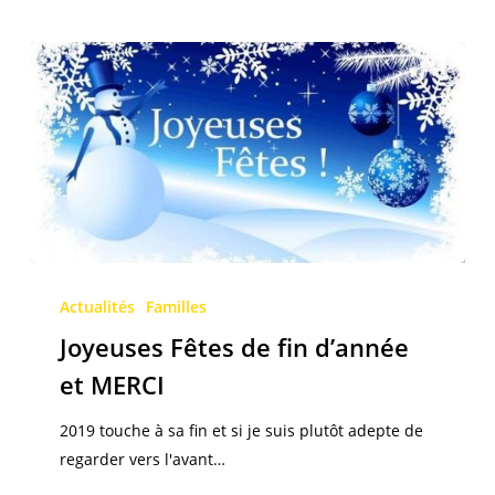
Joyeuses
Fêtes
Actualités
Familles
de
Joyeuses Fêtes de fin d’année
fin
et MERCI
d’année
et
2019 touche à sa fin et si je suis plutôt adepte de
MERCI
regarder vers l'avant…