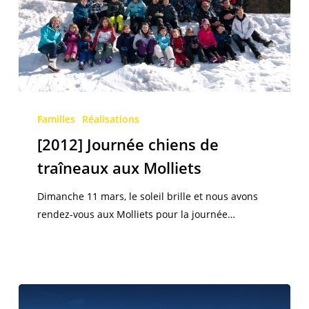
[2012]
Journée
Familles
Réalisations
chiens
[2012] Journée chiens de
de
traîneaux aux Molliets
traîneaux
aux
Dimanche 11 mars, le soleil brille et nous avons
Molliets
rendez-vous aux Molliets pour la journée…