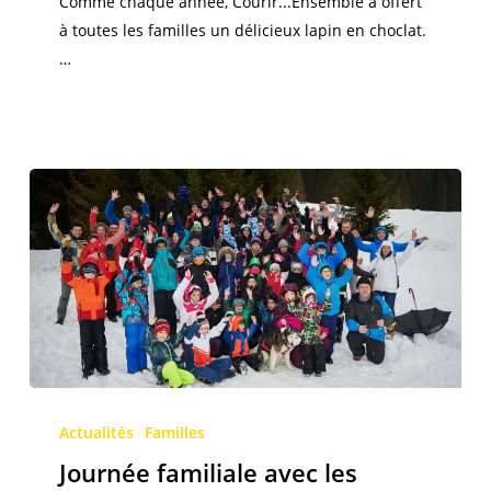
Comme chaque année, Courir...Ensemble a offert
à toutes les familles un délicieux lapin en choclat.
…
Journée
familiale
Actualités
Familles
avec
Journée familiale avec les
les