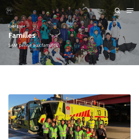
Skip
Men
to
search
main
Catégorie
content
Familles
SAM pense aux familles