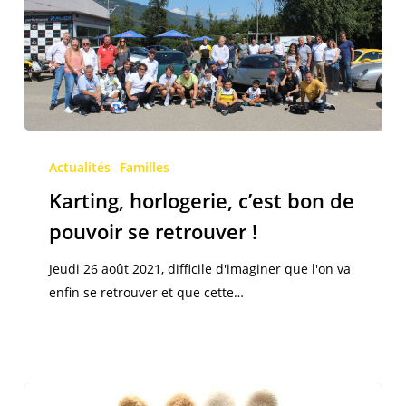
Karting,
horlogerie,
Actualités
Familles
c’est
Karting, horlogerie, c’est bon de
bon
pouvoir se retrouver !
de
pouvoir
Jeudi 26 août 2021, difficile d'imaginer que l'on va
se
enfin se retrouver et que cette…
retrouver
!