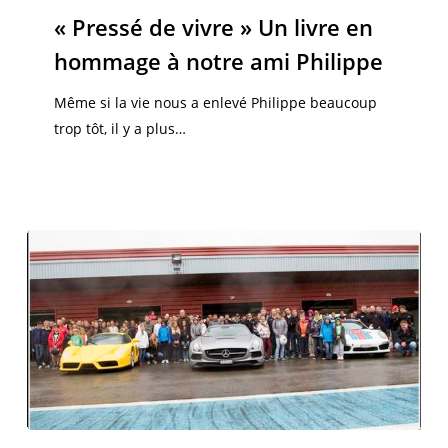
vivre »
« Pressé de vivre » Un livre en
Un
hommage à notre ami Philippe
livre
en
Même si la vie nous a enlevé Philippe beaucoup
hommage
trop tôt, il y a plus…
à
notre
ami
Philippe
« Sur