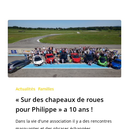
« Sur
des
Actualités
Familles
chapeaux
« Sur des chapeaux de roues
de
pour Philippe » a 10 ans !
roues
pour
Dans la vie d'une association il y a des rencontres
Philippe »
marquantes et des phrases échangées…