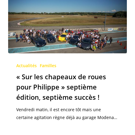
« Sur
les
Actualités
Familles
chapeaux
« Sur les chapeaux de roues
de
pour Philippe » septième
roues
édition, septième succès !
pour
Philippe »
Vendredi matin, il est encore tôt mais une
septième
certaine agitation règne déjà au garage Modena…
édition,
septième