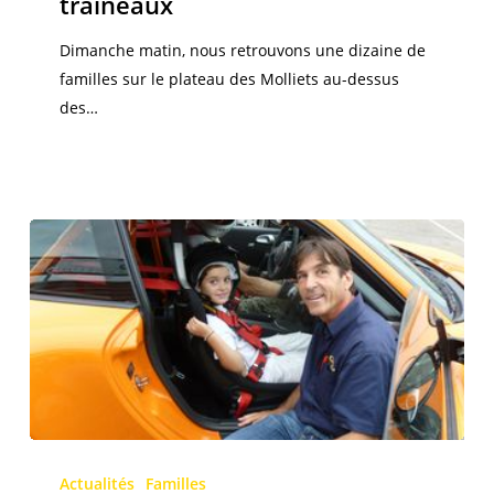
traîneaux
de
la
Dimanche matin, nous retrouvons une dizaine de
neige
familles sur le plateau des Molliets au-dessus
et
des…
des
chiens
de
traîneaux
« Pressé
de
Actualités
Familles