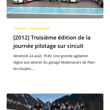
[2012]
Troisième
Familles
Réalisations
édition
[2012] Troisième édition de la
de
journée pilotage sur circuit
la
journée
Vendredi 24 août, 7h30. Une grande agitation
pilotage
règne aux abords du garage Modenacars de Plan-
sur
les-Ouates.…
circuit