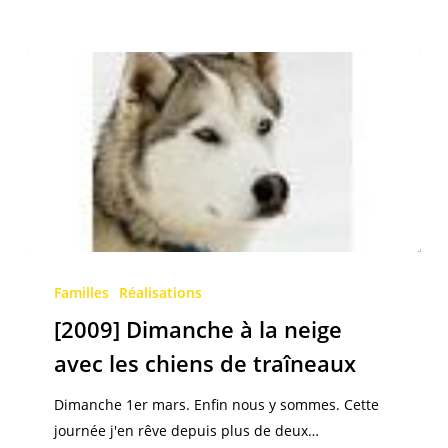
[2009]
Dimanche
Familles
Réalisations
à
[2009] Dimanche à la neige
la
avec les chiens de traîneaux
neige
avec
Dimanche 1er mars. Enfin nous y sommes. Cette
les
journée j'en rêve depuis plus de deux…
chiens