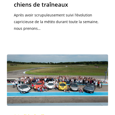
chiens de traîneaux
chiens
de
Après avoir scrupuleusement suivi l’évolution
traîneaux
capricieuse de la météo durant toute la semaine,
nous prenons…
« Sur