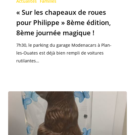
les
Actualités
Familles
chapeaux
« Sur les chapeaux de roues
de
pour Philippe » 8ème édition,
roues
8ème journée magique !
pour
Philippe »
7h30, le parking du garage Modenacars à Plan-
8ème
les-Ouates est déjà bien rempli de voitures
édition,
rutilantes…
8ème
journée
magique
!