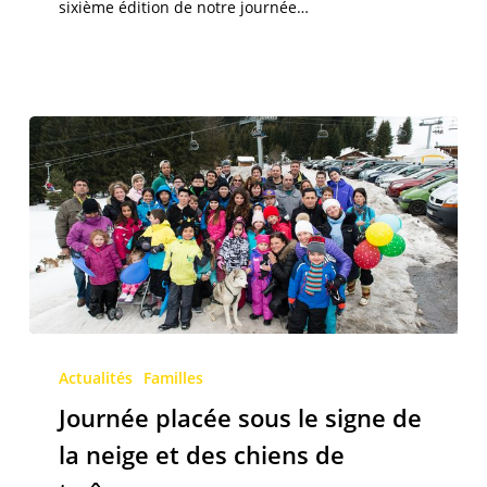
sixième édition de notre journée…
un
très
grand
millésime.
Journée
placée
Actualités
Familles
sous
Journée placée sous le signe de
le
la neige et des chiens de
signe