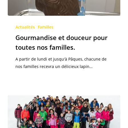
Gourmandise
et
Actualités
Familles
douceur
Gourmandise et douceur pour
pour
toutes nos familles.
toutes
nos
A partir de lundi et jusqu'à Pâques, chacune de
familles.
nos familles recevra un délicieux lapin…