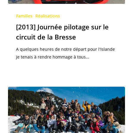
[2013]
Journée
Familles
Réalisations
pilotage
[2013] Journée pilotage sur le
sur
circuit de la Bresse
le
circuit
A quelques heures de notre départ pour l'Islande
de
je tenais à rendre hommage à tous…
la
Bresse