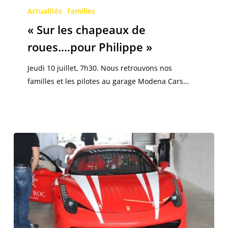
les
Actualités
Familles
chapeaux
« Sur les chapeaux de
de
roues….pour Philippe »
roues….pour
Philippe »
Jeudi 10 juillet, 7h30. Nous retrouvons nos
familles et les pilotes au garage Modena Cars…