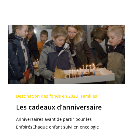
de
traîneaux
Les
cadeaux
Destination des fonds en 2020
Familles
d’anniversaire
Les cadeaux d’anniversaire
Anniversaires avant de partir pour les
EnfoirésChaque enfant suivi en oncologie