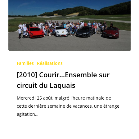
[2010]
Courir…
Familles
Réalisations
Ensemble
[2010] Courir…Ensemble sur
sur
circuit du Laquais
circuit
du
Mercredi 25 août, malgré l'heure matinale de
Laquais
cette dernière semaine de vacances, une étrange
agitation…