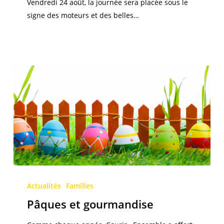
Vendredi 24 août, la journée sera placée sous le
Philippe,
signe des moteurs et des belles…
9ème
édition.
Pâques
et
Actualités
Familles
gourmandise
Pâques et gourmandise