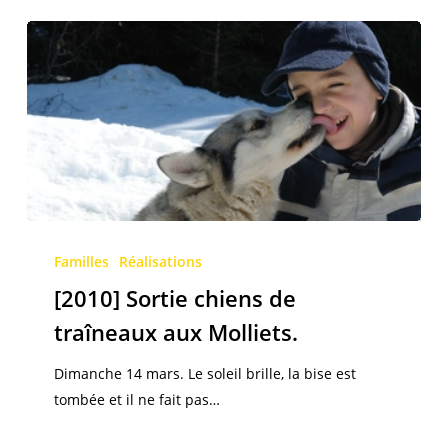
[2010]
Sortie
Familles
Réalisations
chiens
[2010] Sortie chiens de
de
traîneaux aux Molliets.
traîneaux
aux
Dimanche 14 mars. Le soleil brille, la bise est
Molliets.
tombée et il ne fait pas…