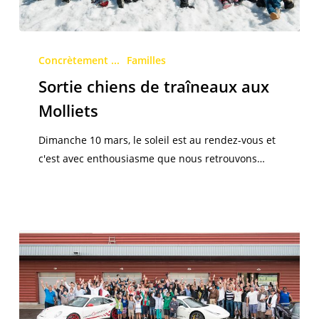
Sortie
chiens
Concrètement ...
Familles
de
Sortie chiens de traîneaux aux
traîneaux
Molliets
aux
Molliets
Dimanche 10 mars, le soleil est au rendez-vous et
c'est avec enthousiasme que nous retrouvons…