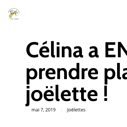
Skip
to
main
content
Célina a E
prendre pl
joëlette !
mai 7, 2019
Joëlettes