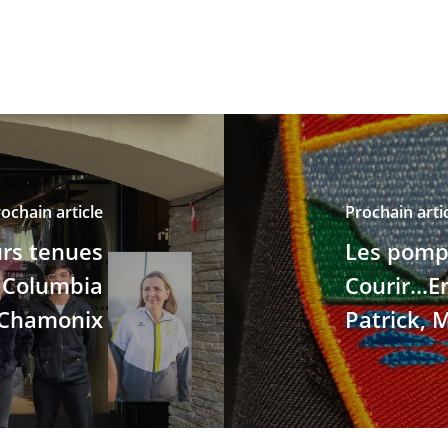
ochain article
Prochain arti
urs tenues
Les pompi
e Columbia
Courir..
Chamonix
Patrick, 