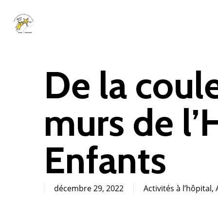
Skip
to
main
content
De la coule
murs de l’
Enfants
décembre 29, 2022
Activités à l’hôpital
,
Cliquez sur Rechercher ou ESC pour fermer