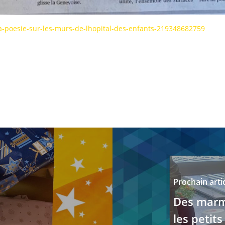
la-poesie-sur-les-murs-de-lhopital-des-enfants-219348682759
Prochain arti
Des marmi
les petits