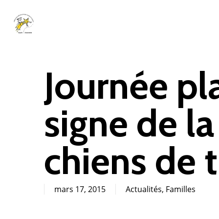
Skip
to
main
content
Journée pl
signe de la
chiens de 
mars 17, 2015
Actualités
,
Familles