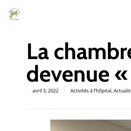
Skip
to
main
content
La chambre
devenue «
avril 3, 2022
Activités à l’hôpital
,
Actuali