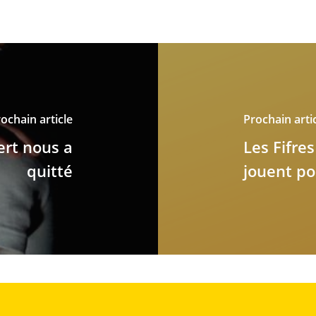
ochain article
Prochain arti
ert nous a
Les Fifre
quitté
jouent po