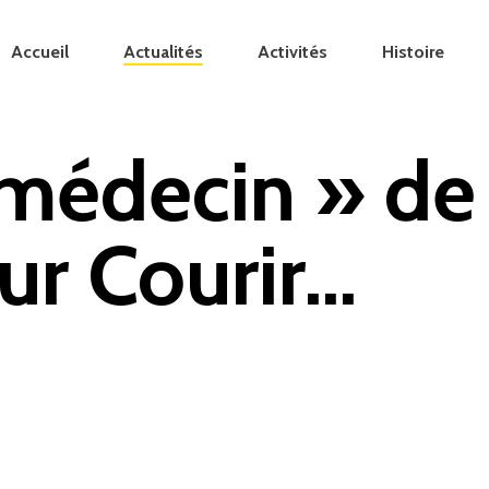
Accueil
Actualités
Activités
Histoire
 médecin » de
ur Courir…