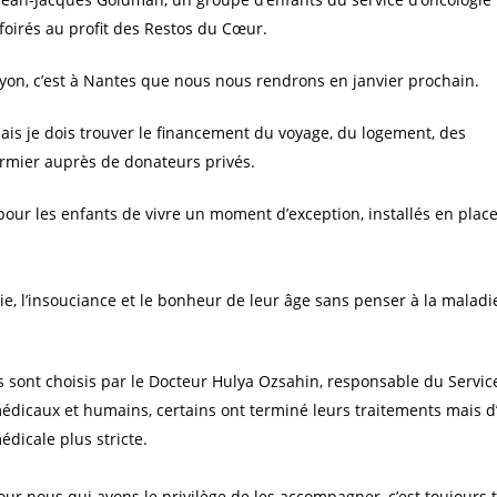
oirés au profit des Restos du Cœur.
t Lyon, c’est à Nantes que nous nous rendrons en janvier prochain.
mais je dois trouver le financement du voyage, du logement, des
irmier auprès de donateurs privés.
pour les enfants de vivre un moment d’exception, installés en place 
ie, l’insouciance et le bonheur de leur âge sans penser à la maladi
ls sont choisis par le Docteur Hulya Ozsahin, responsable du Servic
édicaux et humains, certains ont terminé leurs traitements mais d
édicale plus stricte.
our nous qui avons le privilège de les accompagner, c’est toujours t