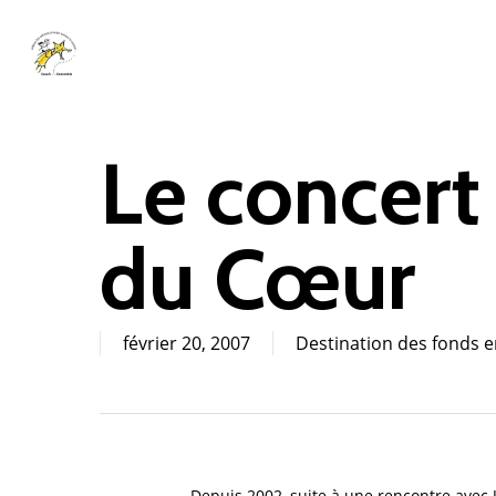
Skip
to
main
content
Le concert
du Cœur
février 20, 2007
Destination des fonds 
Cliquez sur Rechercher ou ESC pour fermer
Depuis 2002, suite à une rencontre avec