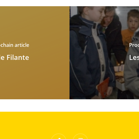
chain article
Proc
e Filante
Le
facebook
instagram