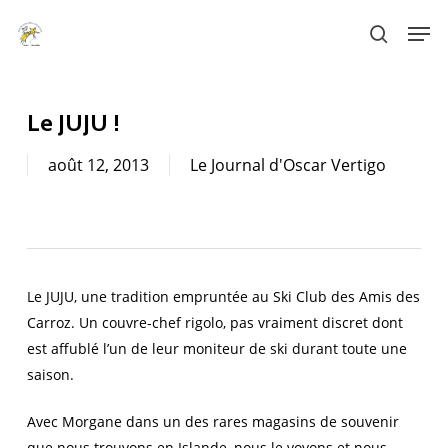
Skip
Men
to
search
main
content
Le JUJU !
août 12, 2013
Le Journal d'Oscar Vertigo
Le JUJU, une tradition empruntée au Ski Club des Amis des
Carroz. Un couvre-chef rigolo, pas vraiment discret dont
est affublé l’un de leur moniteur de ski durant toute une
saison.
Avec Morgane dans un des rares magasins de souvenir
que nous trouvons en Islande, nous le voyons et nous