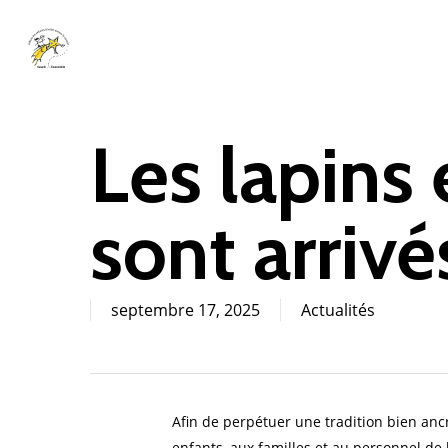
Skip
to
main
content
Les lapins
sont arrivé
septembre 17, 2025
Actualités
Afin de perpétuer une tradition bien anc
enfants, aux familles et au personnel de