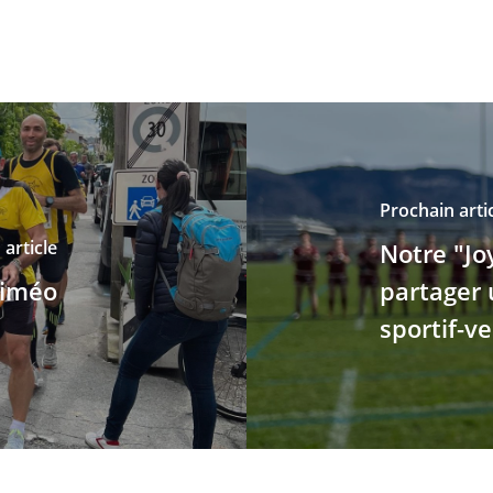
Prochain arti
article
Notre "Jo
Timéo
partager
sportif-v