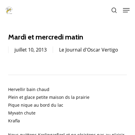
Skip
Men
to
search
main
content
Mardi et mercredi matin
juillet 10, 2013
Le Journal d'Oscar Vertigo
Hervellir bain chaud
Plein et glace petite maison ds la prairie
Pique nique au bord du lac
Myvatn chute
Krafla
Nous quittons Kerlingarfjorl et ne résistons pas au plaisir