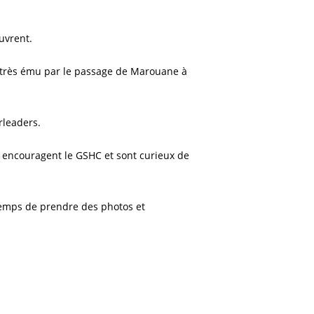
uvrent.
té très ému par le passage de Marouane à
rleaders.
, encouragent le GSHC et sont curieux de
e temps de prendre des photos et