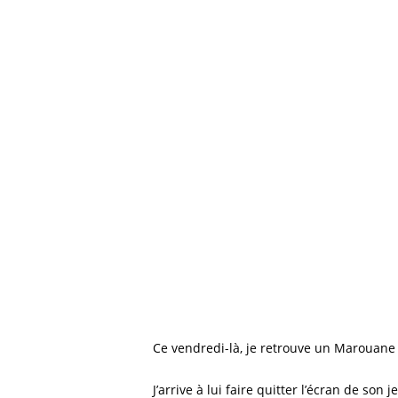
Ce vendredi-là, je retrouve un Marouane q
Cliquez sur Rechercher ou ESC pour fermer
J’arrive à lui faire quitter l’écran de son