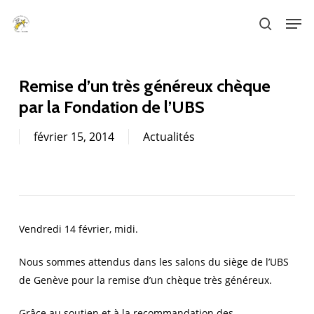
Skip
Men
to
search
main
content
Remise d’un très généreux chèque
par la Fondation de l’UBS
février 15, 2014
Actualités
Vendredi 14 février, midi.
Nous sommes attendus dans les salons du siège de l’UBS
de Genève pour la remise d’un chèque très généreux.
Grâce au soutien et à la recommandation des