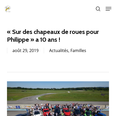
Skip
Men
to
search
main
content
« Sur des chapeaux de roues pour
Philippe » a 10 ans !
août 29, 2019
Actualités
,
Familles