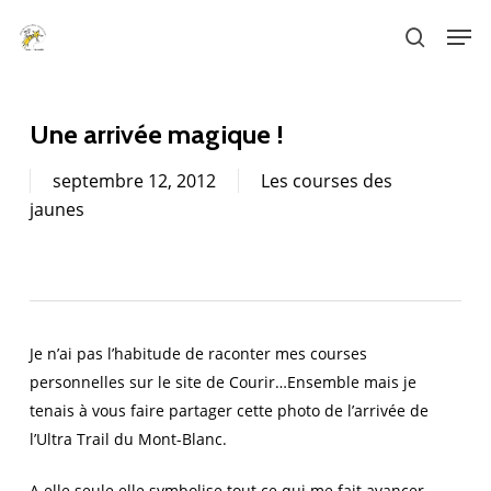
Skip
Men
to
search
main
content
Une arrivée magique !
septembre 12, 2012
Les courses des
jaunes
Je n’ai pas l’habitude de raconter mes courses
personnelles sur le site de Courir…Ensemble mais je
tenais à vous faire partager cette photo de l’arrivée de
l’Ultra Trail du Mont-Blanc.
A elle seule elle symbolise tout ce qui me fait avancer,