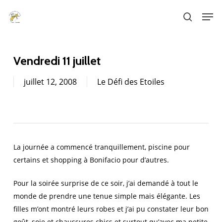
Skip
Men
to
search
main
content
Vendredi 11 juillet
juillet 12, 2008
Le Défi des Etoiles
La journée a commencé tranquillement, piscine pour
certains et shopping à Bonifacio pour d’autres.
Pour la soirée surprise de ce soir, j’ai demandé à tout le
monde de prendre une tenue simple mais élégante. Les
filles m’ont montré leurs robes et j’ai pu constater leur bon
goût, soie et chaussures chics et surtout qu’avec ma petite