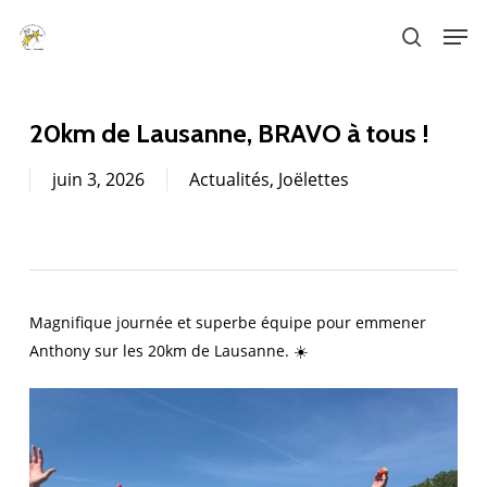
Skip
Men
to
search
main
content
20km de Lausanne, BRAVO à tous !
juin 3, 2026
Actualités
,
Joëlettes
Magnifique journée et superbe équipe pour emmener
Anthony sur les 20km de Lausanne. ☀️