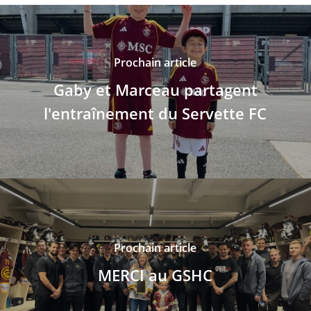
Prochain article
Gaby et Marceau partagent
l'entraînement du Servette FC
Prochain article
MERCI au GSHC