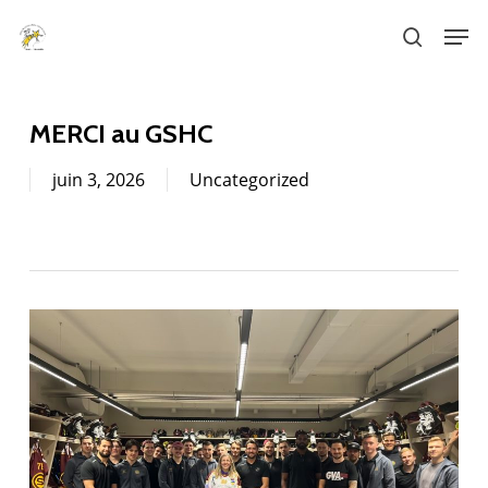
Skip
Men
to
search
main
content
MERCI au GSHC
juin 3, 2026
Uncategorized