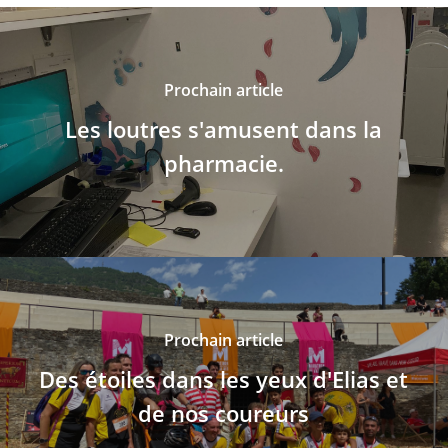
Prochain article
Les loutres s'amusent dans la
pharmacie.
Prochain article
Des étoiles dans les yeux d'Elias et
de nos coureurs