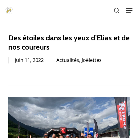
Skip
Men
to
search
main
content
Des étoiles dans les yeux d’Elias et de
nos coureurs
juin 11, 2022
Actualités
,
Joëlettes