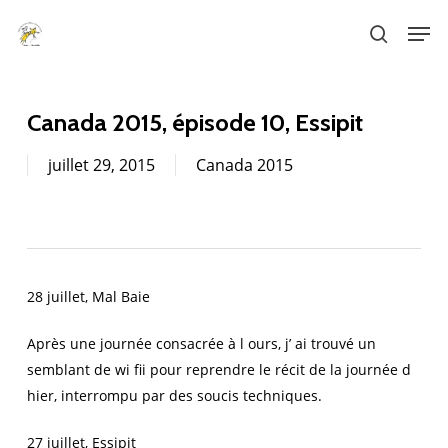
Skip
Men
to
search
main
content
Canada 2015, épisode 10, Essipit
juillet 29, 2015
Canada 2015
28 juillet, Mal Baie
Après une journée consacrée à l ours, j’ ai trouvé un
semblant de wi fii pour reprendre le récit de la journée d
hier, interrompu par des soucis techniques.
27 juillet, Essipit