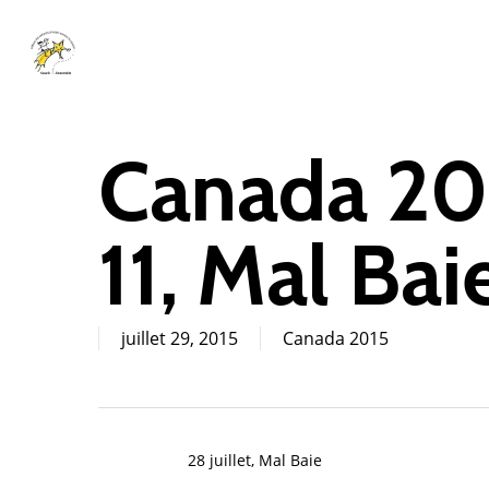
Skip
to
main
content
Canada 20
11, Mal Bai
juillet 29, 2015
Canada 2015
28 juillet, Mal Baie
Cliquez sur Rechercher ou ESC pour fermer