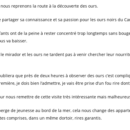
, nous reprenons la route à la découverte des ours.
e partager sa connaissance et sa passion pour les ours noirs du C
nts ont de la peine à rester concentré trop longtemps sans bouger s
ous va baisser.
mirador et les ours ne tardent pas à venir chercher leur nourritu
oubliera que près de deux heures à observer des ours c’est compli
emière, je dois bien l’admettre, je vais être prise d’un fou rire dont j
ur nous remettre de cette visite très intéressante mais malheure
erge de jeunesse au bord de la mer, cela nous change des appart
ntes comprises, dans un même dortoir, rires garantis.