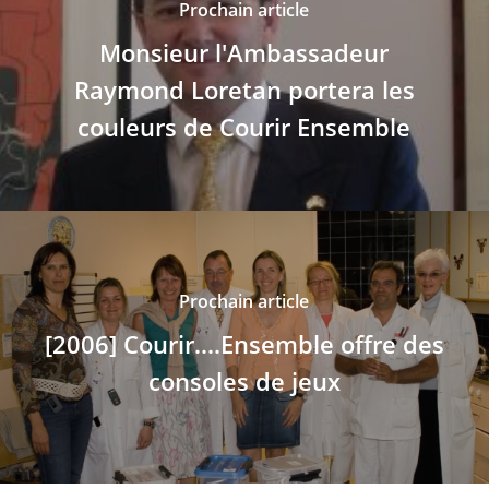
Prochain article
Monsieur l'Ambassadeur
Raymond Loretan portera les
couleurs de Courir Ensemble
Prochain article
[2006] Courir....Ensemble offre des
consoles de jeux