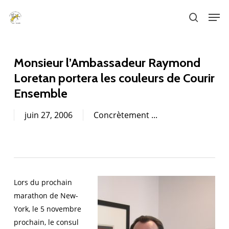
Skip
Men
to
search
main
content
Monsieur l’Ambassadeur Raymond
Loretan portera les couleurs de Courir
Ensemble
juin 27, 2006
Concrètement ...
Lors du prochain
marathon de New-
York, le 5 novembre
prochain, le consul