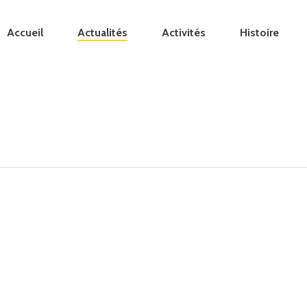
Accueil
Actualités
Activités
Histoire
Le
livre
d’or