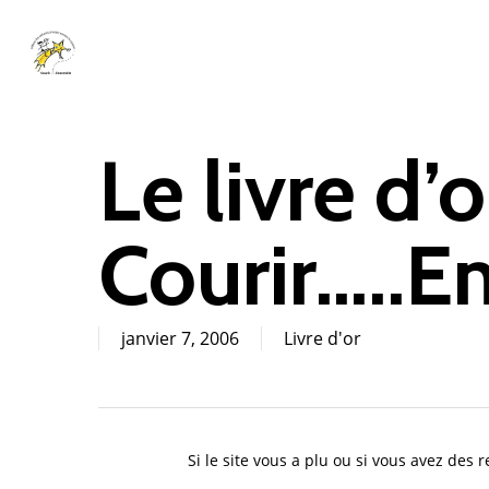
Skip
to
main
content
Le livre d’
Courir…..
janvier 7, 2006
Livre d'or
Cliquez sur Rechercher ou ESC pour fermer
Si le site vous a plu ou si vous avez des