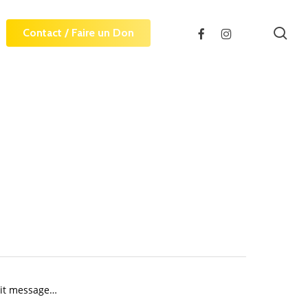
sea
facebook
instagram
Contact / Faire un Don
etit message…