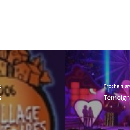
e
Prochain art
s
Témoign