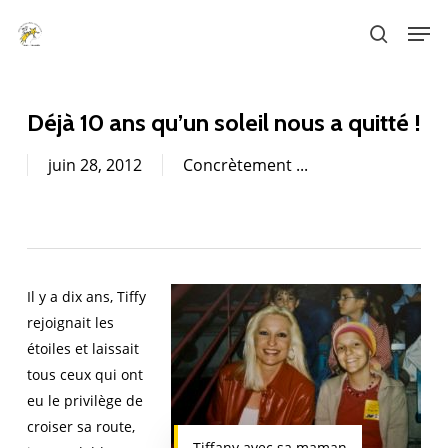
Skip
Men
to
search
main
content
Déjà 10 ans qu’un soleil nous a quitté !
juin 28, 2012
Concrètement ...
Il y a dix ans, Tiffy
rejoignait les
étoiles et laissait
tous ceux qui ont
eu le privilège de
croiser sa route,
Tiffany avec sa maman