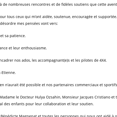
âce à de nombreuses rencontres et de fidèles soutiens que cette ave
pour tous ceux qui m’ont aidée, soutenue, encouragée et supportée
e désordre mes pensées vont vers:
et sa patience.
iance et leur enthousiasme.
ncadrer nos ados, les accompagnant(e)s et les pilotes de 4X4.
-Etienne.
n n’aurait été possible et nos partenaires commerciaux et sportifs
 Madame le Docteur Hulya Ozsahin, Monsieur Jacques Cristiano et t
l des enfants pour leur collaboration et leur soutien.
nédicte Magnenat et toutes les personnes qui nous ont aidé à org