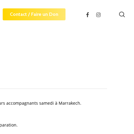
sea
facebook
instagram
Contact / Faire un Don
 leurs accompagnants samedi à Marrakech.
paration.