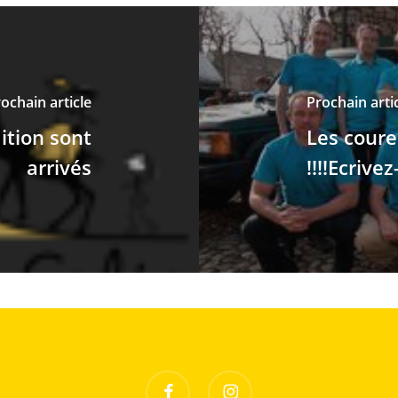
ochain article
Prochain arti
ition sont
Les coure
arrivés
!!!!Ecrivez-
facebook
instagram