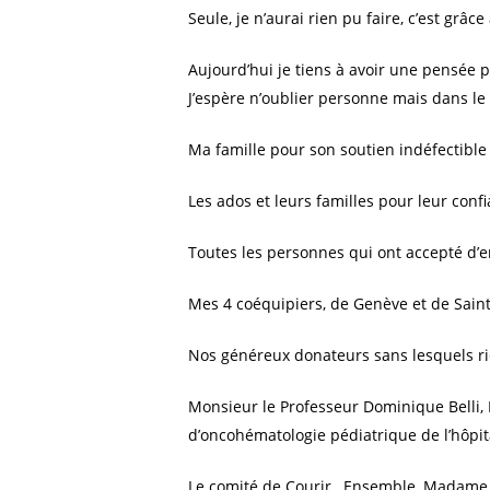
Seule, je n’aurai rien pu faire, c’est gr
Cliquez sur Rechercher ou ESC pour fermer
Aujourd’hui je tiens à avoir une pensée 
J’espère n’oublier personne mais dans l
Ma famille pour son soutien indéfectible 
Les ados et leurs familles pour leur conf
Toutes les personnes qui ont accepté d’e
Mes 4 coéquipiers, de Genève et de Saint
Nos généreux donateurs sans lesquels rie
Monsieur le Professeur Dominique Belli,
d’oncohématologie pédiatrique de l’hôpita
Le comité de Courir…Ensemble, Madame Bé