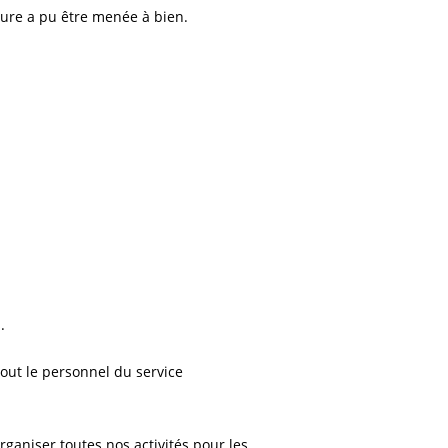
nture a pu être menée à bien.
.
.
out le personnel du service
aniser toutes nos activités pour les