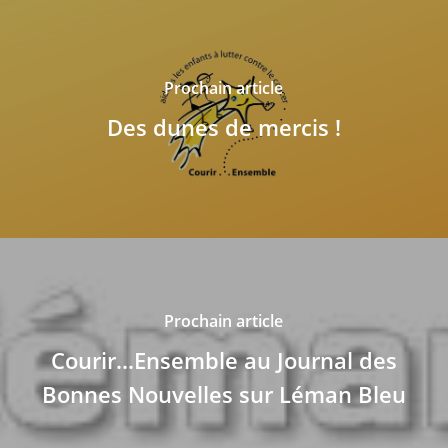
Prochain article
Des dunes de mercis !
Prochain article
Courir...Ensemble au Journal des
Bonnes Nouvelles sur Léman Bleu