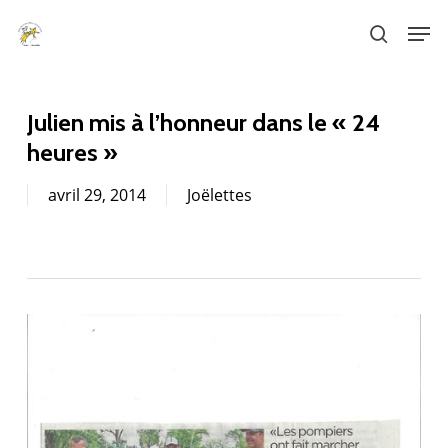
Skip
Men
to
search
main
content
Julien mis à l’honneur dans le « 24
heures »
avril 29, 2014
Joëlettes