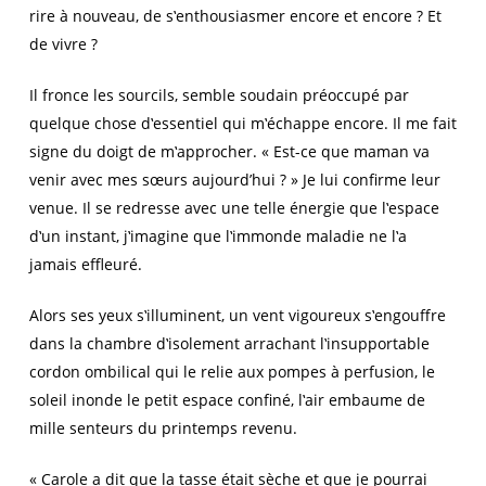
rire à nouveau, de s‛enthousiasmer encore et encore ? Et
de vivre ?
Il fronce les sourcils, semble soudain préoccupé par
quelque chose d‛essentiel qui m‛échappe encore. Il me fait
signe du doigt de m‛approcher. « Est-ce que maman va
venir avec mes sœurs aujourd’hui ? » Je lui confirme leur
venue. Il se redresse avec une telle énergie que l‛espace
d‛un instant, j‛imagine que l‛immonde maladie ne l‛a
jamais effleuré.
Alors ses yeux s‛illuminent, un vent vigoureux s‛engouffre
dans la chambre d‛isolement arrachant l‛insupportable
cordon ombilical qui le relie aux pompes à perfusion, le
soleil inonde le petit espace confiné, l‛air embaume de
mille senteurs du printemps revenu.
« Carole a dit que la tasse était sèche et que je pourrai