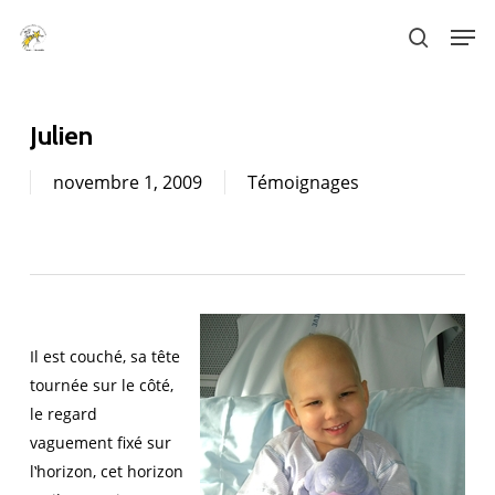
Skip
Men
to
search
main
content
Julien
novembre 1, 2009
Témoignages
Il est couché, sa tête
tournée sur le côté,
le regard
vaguement fixé sur
l‛horizon, cet horizon