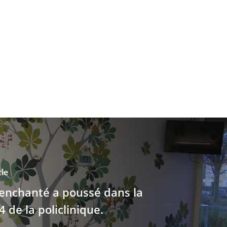
cle
enchanté a poussé dans la
 de la policlinique.