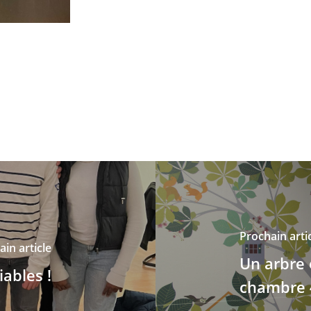
Prochain arti
in article
Un arbre 
ables !
chambre 4