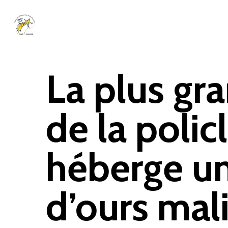
Skip
to
main
content
La plus gr
de la policl
héberge un
d’ours mali