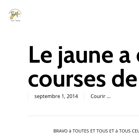
Skip
to
main
content
Le jaune a
courses de 
septembre 1, 2014
Courir ...
BRAVO à TOUTES ET TOUS ET à TOUS CEU