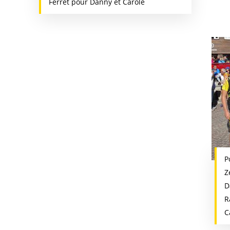
Ferret pour Danny et Carole
P
Z
D
R
C