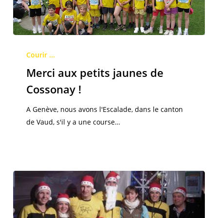
Merci
aux
Courir ...
petits
Merci aux petits jaunes de
jaunes
Cossonay !
de
Cossonay
A Genève, nous avons l'Escalade, dans le canton
!
de Vaud, s'il y a une course…