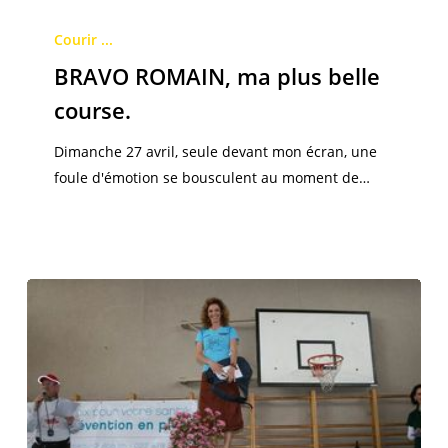
BRAVO
ROMAIN,
Courir ...
ma
BRAVO ROMAIN, ma plus belle
plus
course.
belle
course.
Dimanche 27 avril, seule devant mon écran, une
foule d'émotion se bousculent au moment de…