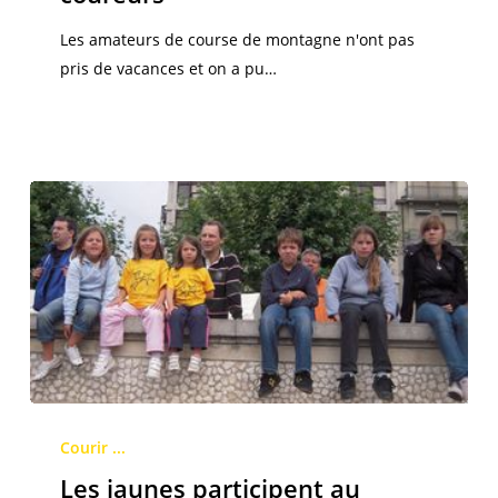
les
Les amateurs de course de montagne n'ont pas
coureurs
pris de vacances et on a pu…
Les
jaunes
Courir ...
participent
Les jaunes participent au