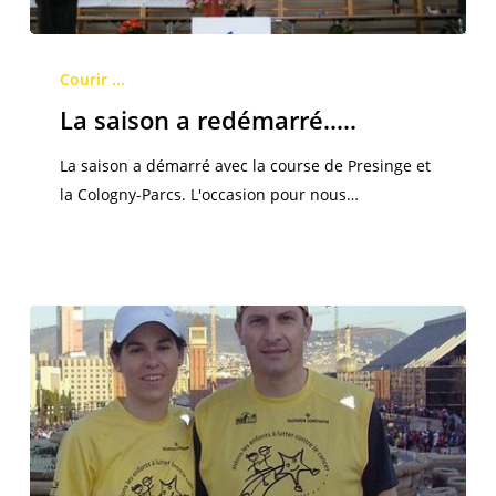
La
saison
Courir ...
a
La saison a redémarré…..
redémarré…..
La saison a démarré avec la course de Presinge et
la Cologny-Parcs. L'occasion pour nous…