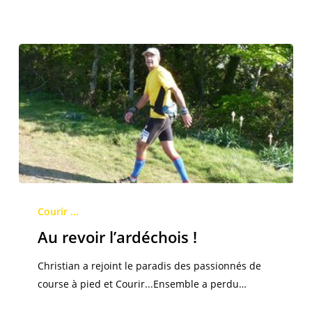
Au
revoir
Courir ...
l’ardéchois
Au revoir l’ardéchois !
!
Christian a rejoint le paradis des passionnés de
course à pied et Courir...Ensemble a perdu…