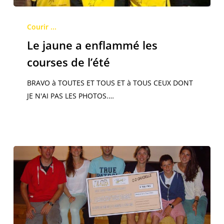
Le
jaune
Courir ...
a
Le jaune a enflammé les
enflammé
courses de l’été
les
courses
BRAVO à TOUTES ET TOUS ET à TOUS CEUX DONT
de
JE N'AI PAS LES PHOTOS.…
l’été