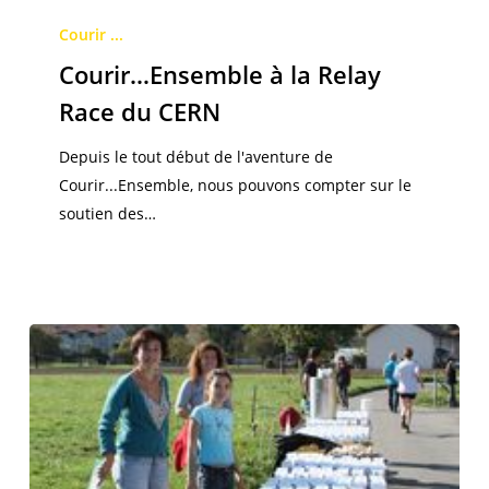
Courir…
Ensemble
Courir ...
à
Courir…Ensemble à la Relay
la
Race du CERN
Relay
Race
Depuis le tout début de l'aventure de
du
Courir...Ensemble, nous pouvons compter sur le
CERN
soutien des…