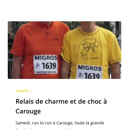
Relais
de
Courir ...
charme
Relais de charme et de choc à
et
Carouge
de
choc
Samedi, run to run à Carouge, toute la grande
à