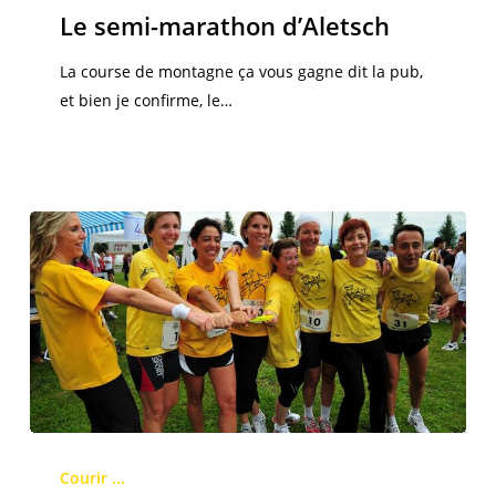
marathon
Le semi-marathon d’Aletsch
d’Aletsch
La course de montagne ça vous gagne dit la pub,
et bien je confirme, le…
Le
relais
Courir ...