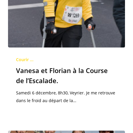
Vanesa
et
Courir ...
Florian
Vanesa et Florian à la Course
à
de l’Escalade.
la
Course
Samedi 6 décembre, 8h30, Veyrier. Je me retrouve
de
dans le froid au départ de la…
l’Escalade.