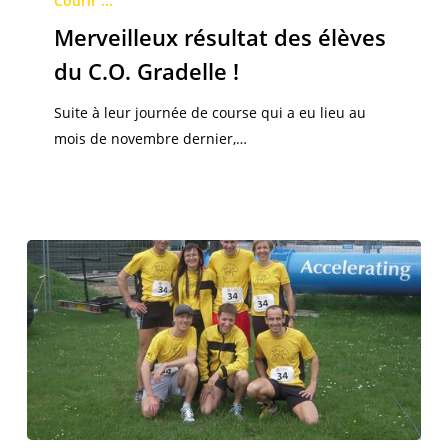
Courir ...
des
Merveilleux résultat des élèves
élèves
du C.O. Gradelle !
du
C.O.
Suite à leur journée de course qui a eu lieu au
Gradelle
mois de novembre dernier,…
!