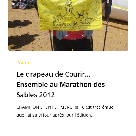
Le
drapeau
Courir ...
de
Le drapeau de Courir…
Courir…
Ensemble au Marathon des
Ensemble
Sables 2012
au
Marathon
CHAMPION STEPH ET MERCI !!!!! C'est très émue
des
que j'ai suivi jour après jour l'édition…
Sables
2012