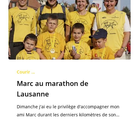
Marc
au
Courir ...
marathon
Marc au marathon de
de
Lausanne
Lausanne
Dimanche j'ai eu le privilège d'accompagner mon
ami Marc durant les derniers kilomètres de son…