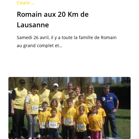
aux
Courir ...
20
Romain aux 20 Km de
Km
Lausanne
de
Lausanne
Samedi 26 avril, il y a toute la famille de Romain
au grand complet et…