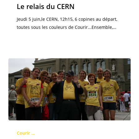
du
Le relais du CERN
CERN
Jeudi 5 juin,le CERN, 12h15, 6 copines au départ,
toutes sous les couleurs de Courir...Ensemble,…
La
Frauenlauf
Courir ...