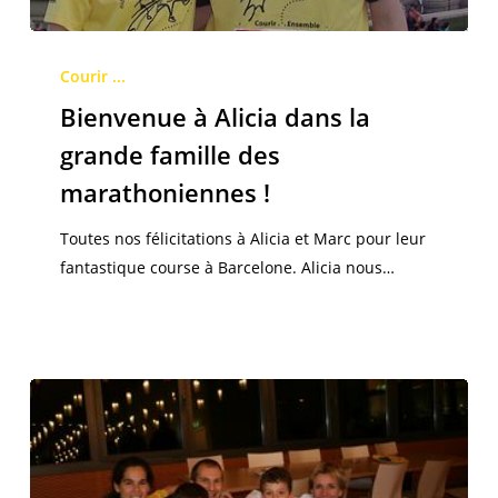
Bienvenue
à
Courir ...
Alicia
Bienvenue à Alicia dans la
dans
grande famille des
la
marathoniennes !
grande
famille
Toutes nos félicitations à Alicia et Marc pour leur
des
fantastique course à Barcelone. Alicia nous…
marathoniennes
!