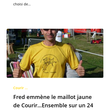
pour
choisi de…
Courir…
Ensemble
Fred
emmène
Courir ...
le
Fred emmène le maillot jaune
maillot
de Courir…Ensemble sur un 24
jaune