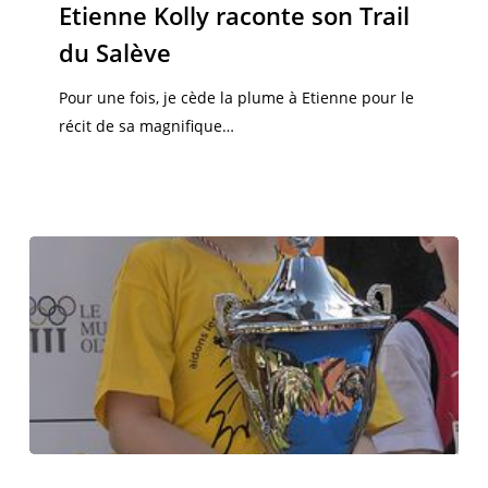
raconte
Etienne Kolly raconte son Trail
son
du Salève
Trail
du
Pour une fois, je cède la plume à Etienne pour le
Salève
récit de sa magnifique…
Romain