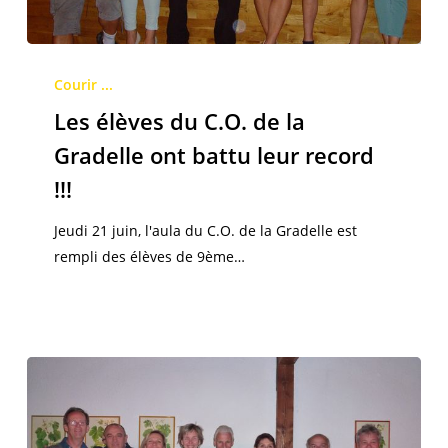
Les
élèves
Courir ...
du
Les élèves du C.O. de la
C.O.
Gradelle ont battu leur record
de
!!!
la
Gradelle
Jeudi 21 juin, l'aula du C.O. de la Gradelle est
ont
rempli des élèves de 9ème…
battu
leur
record
!!!