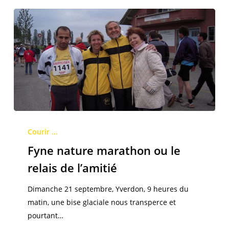
Fyne
nature
Courir ...
marathon
Fyne nature marathon ou le
ou
relais de l’amitié
le
relais
Dimanche 21 septembre, Yverdon, 9 heures du
de
matin, une bise glaciale nous transperce et
l’amitié
pourtant…