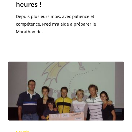
heures !
de
Courir…
Depuis plusieurs mois, avec patience et
Ensemble
compétence, Fred m'a aidé à préparer le
sur
Marathon des…
un
24
heures
!
Merveilleux
résultat