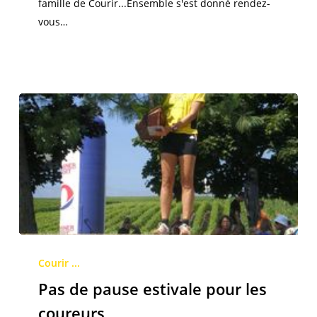
famille de Courir...Ensemble s'est donné rendez-
Carouge
vous…
Pas
de
Courir ...
pause
Pas de pause estivale pour les
estivale
coureurs
pour