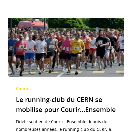
Le
running-
Courir ...
club
Le running-club du CERN se
du
mobilise pour Courir…Ensemble
CERN
se
Fidèle soutien de Courir...Ensemble depuis de
mobilise
nombreuses années, le running-club du CERN a