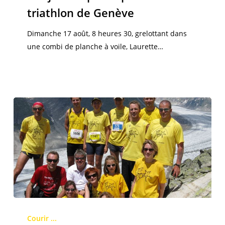
au
triathlon de Genève
triathlon
de
Dimanche 17 août, 8 heures 30, grelottant dans
Genève
une combi de planche à voile, Laurette…
Le
semi-
Courir ...