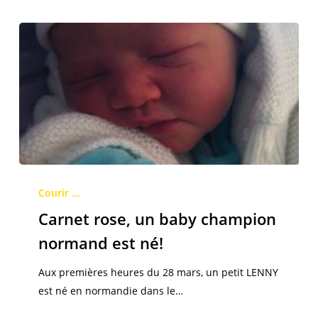
Carnet
rose,
Courir ...
un
Carnet rose, un baby champion
baby
normand est né!
champion
normand
Aux premières heures du 28 mars, un petit LENNY
est
est né en normandie dans le…
né!