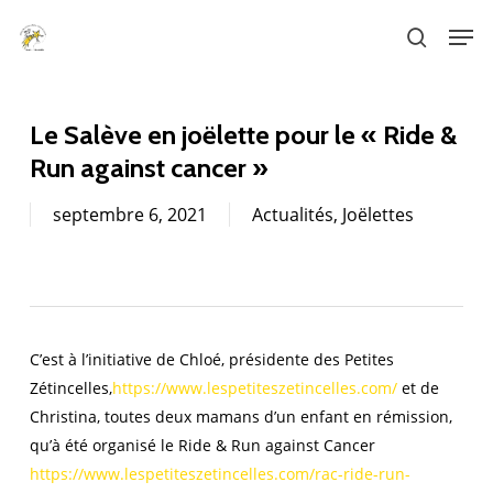
Skip
Men
to
search
main
content
Le Salève en joëlette pour le « Ride &
Run against cancer »
septembre 6, 2021
Actualités
,
Joëlettes
C’est à l’initiative de Chloé, présidente des Petites
Zétincelles,
https://www.lespetiteszetincelles.com/
et de
Christina, toutes deux mamans d’un enfant en rémission,
qu’à été organisé le Ride & Run against Cancer
https://www.lespetiteszetincelles.com/rac-ride-run-