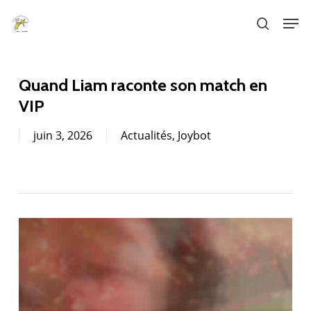
Skip
Men
to
search
main
content
Quand Liam raconte son match en
VIP
juin 3, 2026
Actualités
,
Joybot