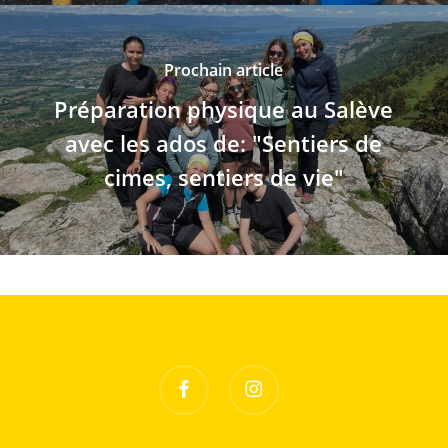
Prochain article
Préparation physique au Salève
avec les ados de: "Sentiers de
cimes, sentiers de vie"
facebook
instagram