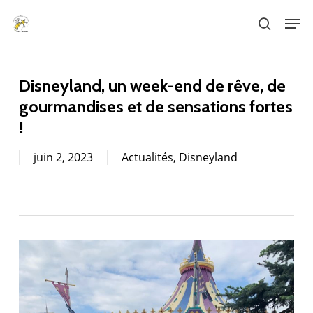
Skip
Men
to
search
main
content
Disneyland, un week-end de rêve, de
gourmandises et de sensations fortes
!
juin 2, 2023
Actualités
,
Disneyland