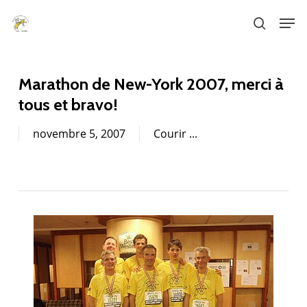
Skip
Men
to
search
main
content
Marathon de New-York 2007, merci à
tous et bravo!
novembre 5, 2007
Courir ...