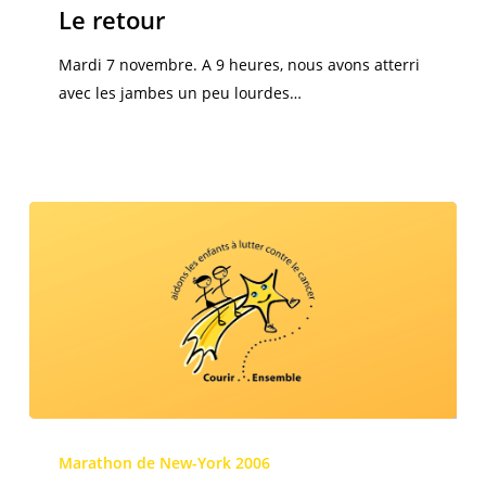
Le retour
Mardi 7 novembre. A 9 heures, nous avons atterri
avec les jambes un peu lourdes…
Swissinfo
parle
Marathon de New-York 2006