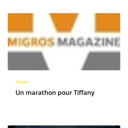
Un
marathon
Presse
pour
Un marathon pour Tiffany
Tiffany