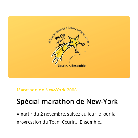
Spécial
marathon
Marathon de New-York 2006
de
Spécial marathon de New-York
New-
York
A partir du 2 novembre, suivez au jour le jour la
progression du Team Courir....Ensemble…