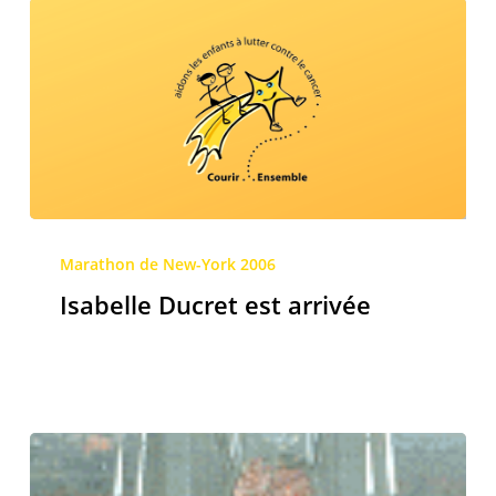
Isabelle
Ducret
Marathon de New-York 2006
est
Isabelle Ducret est arrivée
arrivée