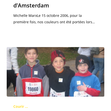
d’Amsterdam
d’Amsterdam
Michelle MarxLe 15 octobre 2006, pour la
première fois, nos couleurs ont été portées lors…
La
course
Courir ...