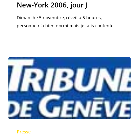
2006,
New-York 2006, jour J
jour
J
Dimanche 5 novembre, réveil à 5 heures,
personne n'a bien dormi mais je suis contente…
Courir…
Ensemble
Presse
a