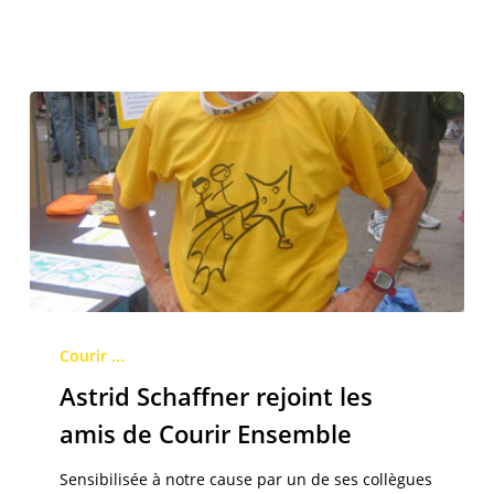
Ensemble
Astrid
Schaffner
Courir ...
rejoint
Astrid Schaffner rejoint les
les
amis de Courir Ensemble
amis
de
Sensibilisée à notre cause par un de ses collègues