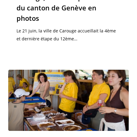
du
du canton de Genève en
Tour
photos
du
canton
Le 21 juin, la ville de Carouge accueillait la 4ème
de
et dernière étape du 12ème…
Genève
en
photos
Courir….Ensemble