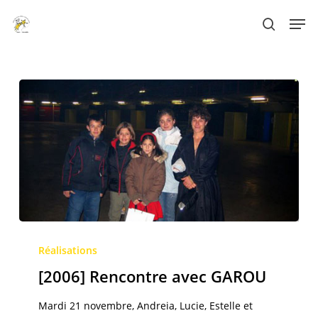
Skip
Men
to
search
main
content
[2006]
Rencontre
Réalisations
avec
[2006] Rencontre avec GAROU
GAROU
Mardi 21 novembre, Andreia, Lucie, Estelle et