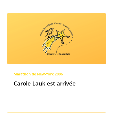
Carole
Lauk
Marathon de New-York 2006
est
Carole Lauk est arrivée
arrivée