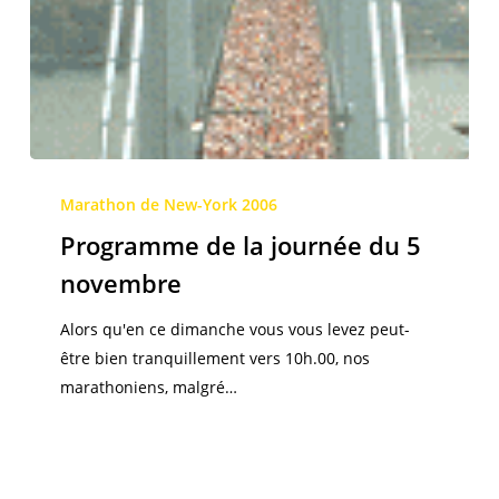
Programme
de
Marathon de New-York 2006
la
Programme de la journée du 5
journée
novembre
du
5
Alors qu'en ce dimanche vous vous levez peut-
novembre
être bien tranquillement vers 10h.00, nos
marathoniens, malgré…