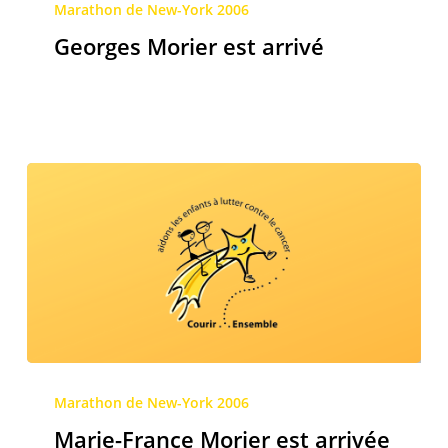
Morier
Marathon de New-York 2006
est
Georges Morier est arrivé
arrivé
Marie-
France
Marathon de New-York 2006
Morier
Marie-France Morier est arrivée