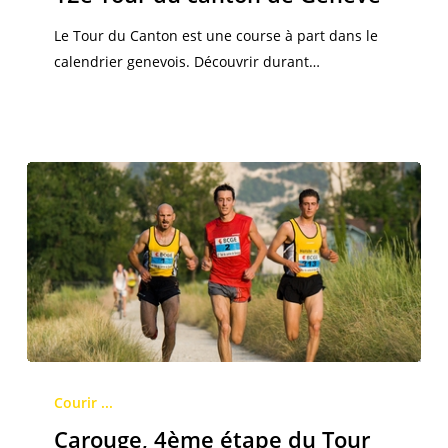
canton
de
Le Tour du Canton est une course à part dans le
Genève
calendrier genevois. Découvrir durant…
Carouge,
4ème
Courir ...
étape
Carouge, 4ème étape du Tour